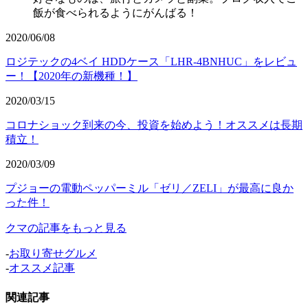
飯が食べられるようにがんばる！
2020/06/08
ロジテックの4ベイ HDDケース「LHR-4BNHUC」をレビュ
ー！【2020年の新機種！】
2020/03/15
コロナショック到来の今、投資を始めよう！オススメは長期
積立！
2020/03/09
プジョーの電動ペッパーミル「ゼリ／ZELI」が最高に良か
った件！
クマの記事をもっと見る
-
お取り寄せグルメ
-
オススメ記事
関連記事