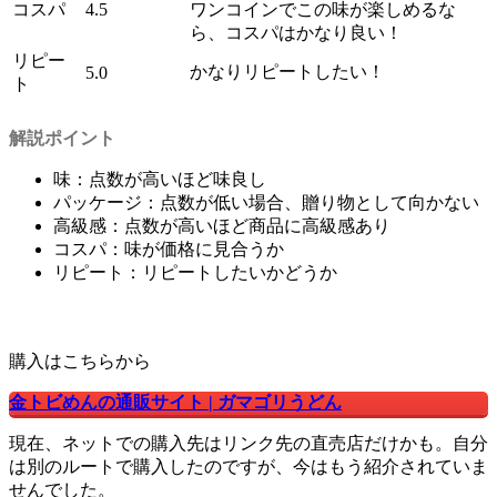
コスパ
4.5
ワンコインでこの味が楽しめるな
ら、コスパはかなり良い！
リピー
かなりリピートしたい！
5.0
ト
解説ポイント
味：点数が高いほど味良し
パッケージ：点数が低い場合、贈り物として向かない
高級感：点数が高いほど商品に高級感あり
コスパ：味が価格に見合うか
リピート：リピートしたいかどうか
購入はこちらから
金トビめんの通販サイト | ガマゴリうどん
現在、ネットでの購入先はリンク先の直売店だけかも。自分
は別のルートで購入したのですが、今はもう紹介されていま
せんでした。