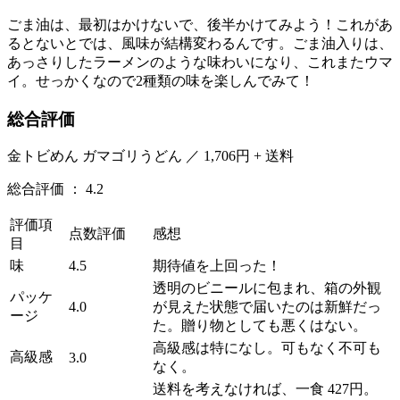
ごま油は、最初はかけないで、後半かけてみよう！これがあ
るとないとでは、風味が結構変わるんです。ごま油入りは、
あっさりしたラーメンのような味わいになり、これまたウマ
イ。せっかくなので2種類の味を楽しんでみて！
総合評価
金トビめん ガマゴリうどん ／ 1,706円 + 送料
総合評価 ： 4.2
評価項
点数評価
感想
目
味
4.5
期待値を上回った！
透明のビニールに包まれ、箱の外観
パッケ
4.0
が見えた状態で届いたのは新鮮だっ
ージ
た。贈り物としても悪くはない。
高級感は特になし。可もなく不可も
高級感
3.0
なく。
送料を考えなければ、一食 427円。